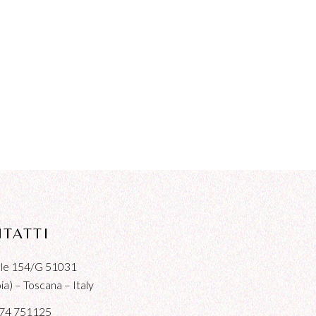
TATTI
iale 154/G 51031
a) – Toscana – Italy
74 751125