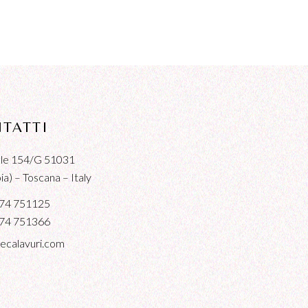
TATTI
iale 154/G 51031
a) – Toscana – Italy
74 751125
74 751366
ecalavuri.com