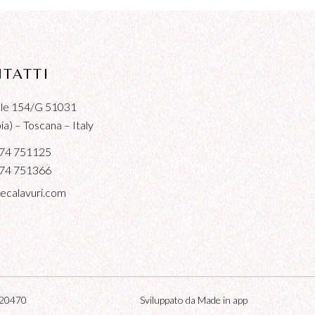
TATTI
iale 154/G 51031
a) – Toscana – Italy
74 751125
74 751366
ecalavuri.com
3020470
Sviluppato da Made in app