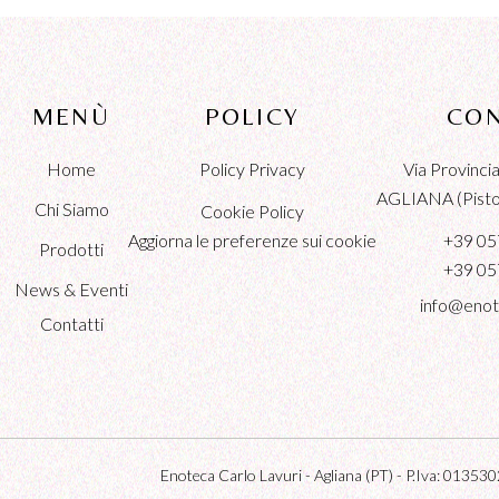
MENÙ
POLICY
CON
Home
Policy Privacy
Via Provinc
AGLIANA (Pistoi
Chi Siamo
Cookie Policy
Aggiorna le preferenze sui cookie
+39 05
Prodotti
+39 05
News & Eventi
info@enot
Contatti
Enoteca Carlo Lavuri - Agliana (PT) - P.Iva: 0135