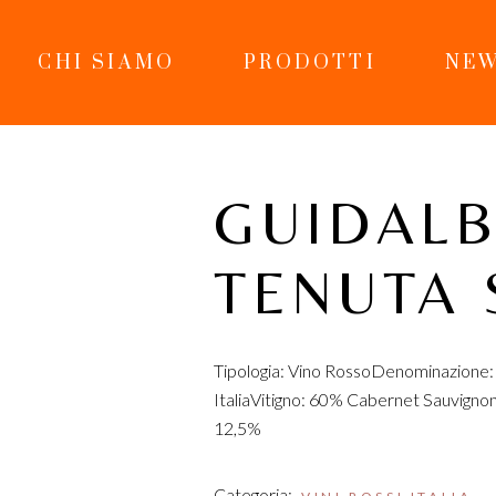
CHI SIAMO
PRODOTTI
NEW
GUIDALB
TENUTA 
Tipologia: Vino RossoDenominazione: 
ItaliaVitigno: 60% Cabernet Sauvign
12,5%
Categoria: