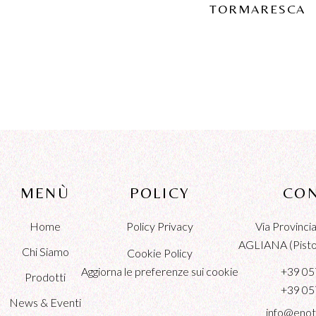
TORMARESCA
MENÙ
POLICY
CON
Home
Policy Privacy
Via Provinc
AGLIANA (Pistoi
Chi Siamo
Cookie Policy
Aggiorna le preferenze sui cookie
+39 05
Prodotti
+39 05
News & Eventi
info@enot