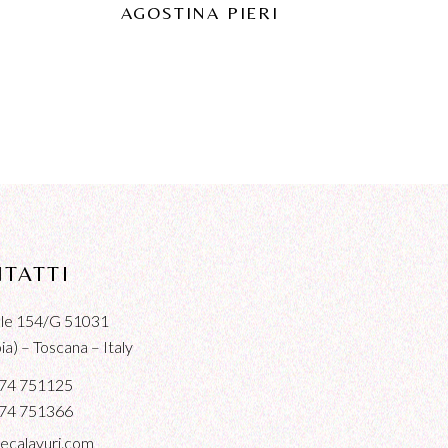
AGOSTINA PIERI
TATTI
iale 154/G 51031
a) – Toscana – Italy
74 751125
74 751366
ecalavuri.com