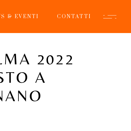
S & EVENTI
CONTATTI
LMA 2022
STO A
NANO