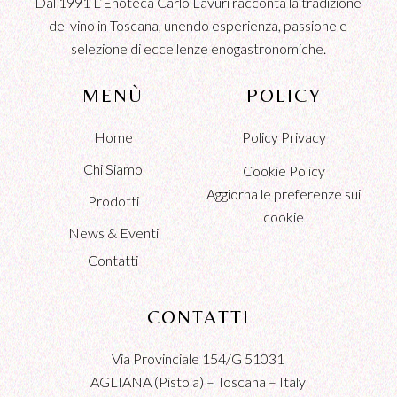
Dal 1991 L’Enoteca Carlo Lavuri racconta la tradizione
del vino in Toscana, unendo esperienza, passione e
selezione di eccellenze enogastronomiche.
MENÙ
POLICY
Home
Policy Privacy
Chi Siamo
Cookie Policy
Aggiorna le preferenze sui
Prodotti
cookie
News & Eventi
Contatti
CONTATTI
Via Provinciale 154/G 51031
AGLIANA (Pistoia) – Toscana – Italy