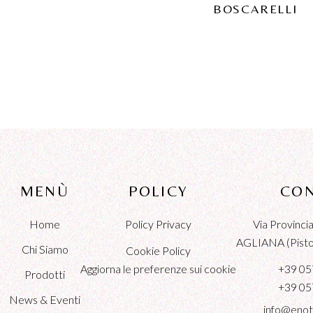
BOSCARELLI
MENÙ
POLICY
CON
Home
Policy Privacy
Via Provinc
AGLIANA (Pistoi
Chi Siamo
Cookie Policy
Aggiorna le preferenze sui cookie
+39 05
Prodotti
+39 05
News & Eventi
info@enot