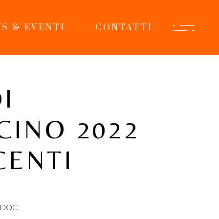
S & EVENTI
CONTATTI
I
INO 2022
CENTI
o DOC