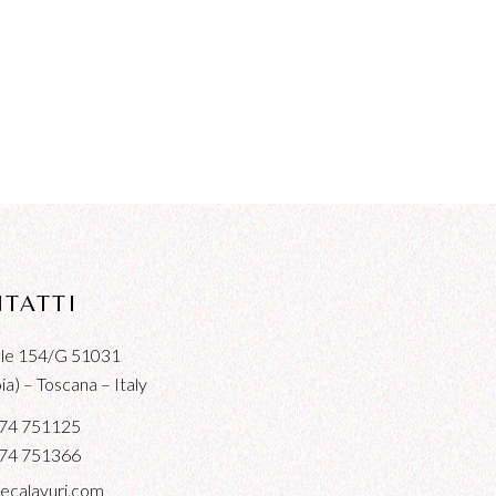
TATTI
iale 154/G 51031
a) – Toscana – Italy
74 751125
74 751366
ecalavuri.com