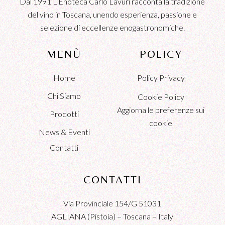
Dal 1991 L’Enoteca Carlo Lavuri racconta la tradizione
del vino in Toscana, unendo esperienza, passione e
selezione di eccellenze enogastronomiche.
MENÙ
POLICY
Home
Policy Privacy
Chi Siamo
Cookie Policy
Aggiorna le preferenze sui
Prodotti
cookie
News & Eventi
Contatti
CONTATTI
Via Provinciale 154/G 51031
AGLIANA (Pistoia) – Toscana – Italy