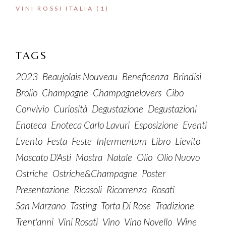
VINI ROSSI ITALIA
(1)
TAGS
2023
Beaujolais Nouveau
Beneficenza
Brindisi
Brolio
Champagne
Champagnelovers
Cibo
Convivio
Curiosità
Degustazione
Degustazioni
Enoteca
Enoteca Carlo Lavuri
Esposizione
Eventi
Evento
Festa
Feste
Infermentum
Libro
Lievito
Moscato D'Asti
Mostra
Natale
Olio
Olio Nuovo
Ostriche
Ostriche&champagne
Poster
Presentazione
Ricasoli
Ricorrenza
Rosati
San Marzano
Tasting
Torta Di Rose
Tradizione
Trent'anni
Vini Rosati
Vino
Vino Novello
Wine