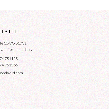
TATTI
iale 154/G 51031
a) – Toscana – Italy
74 751125
74 751366
ecalavuri.com