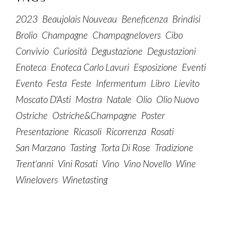
2023
Beaujolais Nouveau
Beneficenza
Brindisi
Brolio
Champagne
Champagnelovers
Cibo
Convivio
Curiosità
Degustazione
Degustazioni
Enoteca
Enoteca Carlo Lavuri
Esposizione
Eventi
Evento
Festa
Feste
Infermentum
Libro
Lievito
Moscato D'Asti
Mostra
Natale
Olio
Olio Nuovo
Ostriche
Ostriche&champagne
Poster
Presentazione
Ricasoli
Ricorrenza
Rosati
San Marzano
Tasting
Torta Di Rose
Tradizione
Trent'anni
Vini Rosati
Vino
Vino Novello
Wine
Winelovers
Winetasting