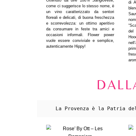
Ottenuto da uve 100% Sangiovese,
di A
come ci suggerisce lo stesso nome, è
ble
un vino caratterizzato da sentori
Sauv
floreali e delicati, di buona freschezza
nome
e scorrevolezza: un ottimo aperitivo
“Sca
da consumare in feste tra amici e
del
occasioni informali. Flower power
Hoo
vuole essere conviviale e semplice,
nell
autenticamente Hippy!
pri
fre
arom
DALL
 La Provenza è la Patria de