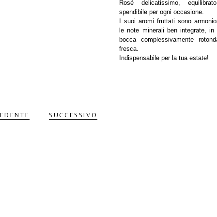
Rosé delicatissimo, equilibra
spendibile per ogni occasione.
I suoi aromi fruttati sono armonio
le note minerali ben integrate, in
bocca complessivamente roton
fresca.
Indispensabile per la tua estate!
CEDENTE
SUCCESSIVO