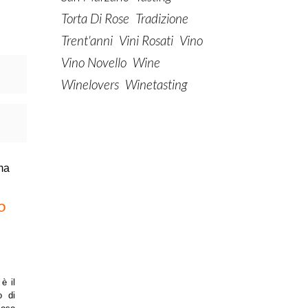
Torta Di Rose
Tradizione
Trent'anni
Vini Rosati
Vino
Vino Novello
Wine
Winelovers
Winetasting
O
è il
o di