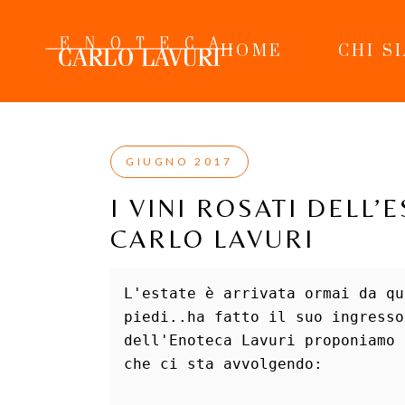
Skip
to
the
content
HOME
CHI S
GIUGNO 2017
I VINI ROSATI DELL’
CARLO LAVURI
L'estate è arrivata ormai da qu
piedi..ha fatto il suo ingresso
dell'Enoteca Lavuri proponiamo 
che ci sta avvolgendo: