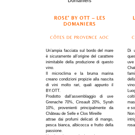
ROSE’ BY OTT – LES
DOMANIERS
CÔTES DE PROVENCE AOC
C
Un’ampia facciata sul bordo del mare
Di 
è sicuramente all’origine del carattere
ques
inimitabile della produzione di questo
uve 
vino.
Cha
Il microclima e la bruma marina
fami
creano condizioni propizie alla nascita
del
di vini molto rari, quali appunto il
vino
BY.OTT.
Luo
Prodotto dall’assemblaggio di uve
colt
Grenache 70%, Cinsault 20%, Syrah
mass
10%, provenienti principalmente da
e so
Château de Selle e Clos Mireille
Non
attrae dai profumi delicati di mango,
int
pesca bianca, albicocca e frutto della
rosa
passione.