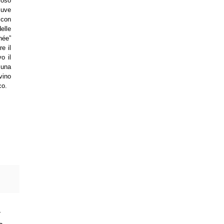
ioso
 uve
con
elle
née”
re il
o il
una
vino
co.