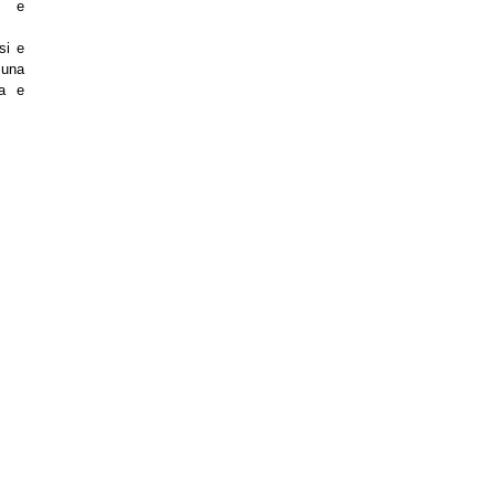
to e
si e
 una
da e