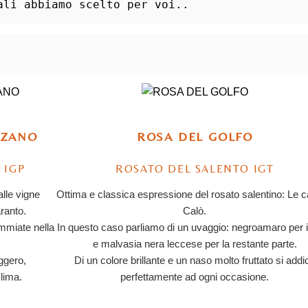
ali abbiamo scelto per voi..
RZANO
ROSA DEL GOLFO
 IGP
ROSATO DEL SALENTO IGT
lle vigne
Ottima e classica espressione del rosato salentino: Le c
ranto.
Calò.
mmiate nella
In questo caso parliamo di un uvaggio: negroamaro per 
e malvasia nera leccese per la restante parte.
eggero,
Di un colore brillante e un naso molto fruttato si addi
lima.
perfettamente ad ogni occasione.