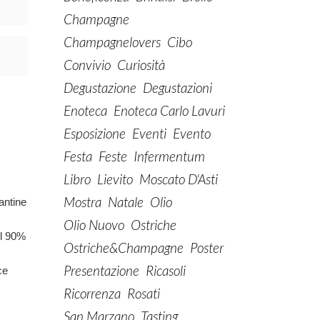
Champagne
Champagnelovers
Cibo
Convivio
Curiosità
Degustazione
Degustazioni
Enoteca
Enoteca Carlo Lavuri
Esposizione
Eventi
Evento
Festa
Feste
Infermentum
Libro
Lievito
Moscato D'Asti
Mostra
Natale
Olio
antine
Olio Nuovo
Ostriche
il 90%
Ostriche&champagne
Poster
Presentazione
Ricasoli
ce
Ricorrenza
Rosati
San Marzano
Tasting