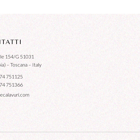
TATTI
iale 154/G 51031
a) – Toscana – Italy
74 751125
74 751366
ecalavuri.com