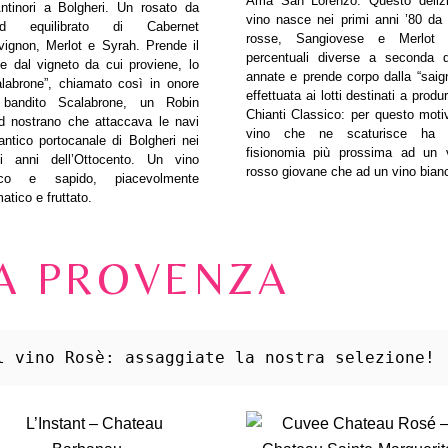
Ama San Lorenzo. Questo deliz
ntinori a Bolgheri. Un rosato da
vino nasce nei primi anni ’80 da
nd equilibrato di Cabernet
rosse, Sangiovese e Merlot 
ignon, Merlot e Syrah. Prende il
percentuali diverse a seconda d
 dal vigneto da cui proviene, lo
annate e prende corpo dalla “saig
labrone”, chiamato così in onore
effettuata ai lotti destinati a produr
 bandito Scalabrone, un Robin
Chianti Classico: per questo motiv
d nostrano che attaccava le navi
vino che ne scaturisce ha 
’antico portocanale di Bolgheri nei
fisionomia più prossima ad un 
mi anni dell’Ottocento. Un vino
rosso giovane che ad un vino bian
sco e sapido, piacevolmente
atico e fruttato.
A PROVENZA
l vino Rosè: assaggiate la nostra selezione!