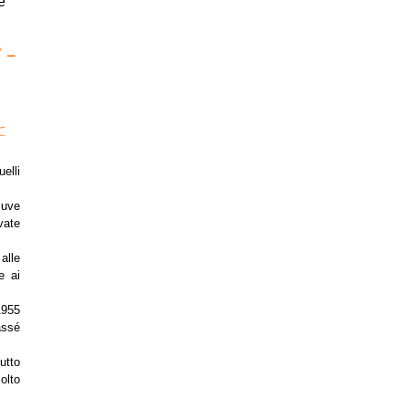
 –
C
elli
 uve
vate
alle
e ai
1955
assé
utto
olto