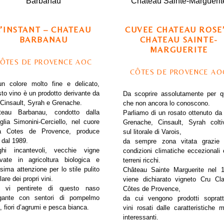
L’INSTANT – CHATEAU
CUVEE CHATEAU ROSE’
BARBANAU
CHATEAU SAINTE-
MARGUERITE
ÔTES DE PROVENCE AOC
CÔTES DE PROVENCE AO
un colore molto fine e delicato,
to vino è un prodotto derivante da
Da scoprire assolutamente per qu
Cinsault, Syrah e Grenache.
che non ancora lo conoscono.
teau Barbanau, condotto dalla
Parliamo di un rosato ottenuto da
glia Simonini-Cerciello, nel cuore
Grenache, Cinsault, Syrah colti
la Cotes de Provence, produce
sul litorale di Varois,
 dal 1989.
da sempre zona vitata grazie 
ghi incantevoli, vecchie vigne
condizioni climatiche eccezionali 
ivate in agricoltura biologica e
terreni ricchi.
ima attenzione per lo stile pulito
Château Sainte Marguerite nel 
lare dei propri vini.
viene dichiarato vigneto Cru Cl
 vi pentirete di questo naso
Côtes de Provence,
rigante con sentori di pompelmo
da cui vengono prodotti sopratt
, fiori d’agrumi e pesca bianca.
vini rosati dalle caratteristiche m
interessanti.