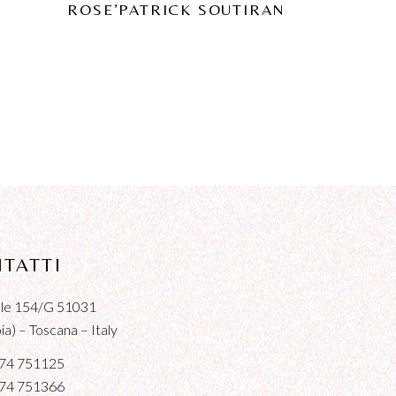
ROSE’PATRICK SOUTIRAN
TATTI
iale 154/G 51031
a) – Toscana – Italy
74 751125
74 751366