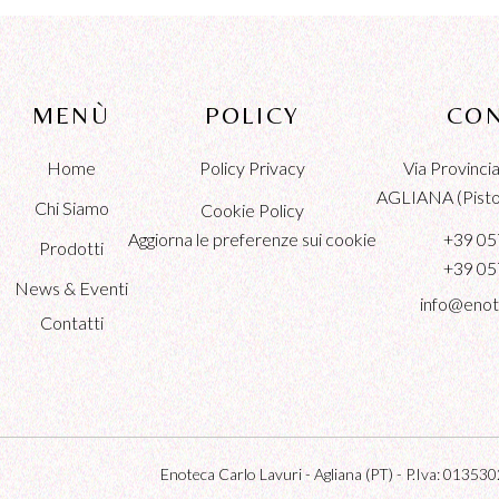
MENÙ
POLICY
CON
Home
Policy Privacy
Via Provinc
AGLIANA (Pistoi
Chi Siamo
Cookie Policy
Aggiorna le preferenze sui cookie
+39 05
Prodotti
+39 05
News & Eventi
info@enot
Contatti
Enoteca Carlo Lavuri - Agliana (PT) - P.Iva: 0135