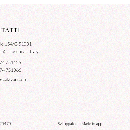
TATTI
iale 154/G 51031
a) – Toscana – Italy
74 751125
74 751366
ecalavuri.com
3020470
Sviluppato da Made in app