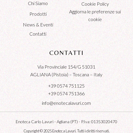
Chi Siamo
Cookie Policy
Aggiorna le preferenze sui
Prodotti
cookie
News & Eventi
Contatti
CONTATTI
Via Provinciale 154/G 51031
AGLIANA (Pistoia) – Toscana – Italy
+39 0574 751125
+39 0574 751366
info@enotecalavuri.com
Enoteca Carlo Lavuri - Agliana (PT) - P.Iva: 01353020470
Copyright © 2025
Enoteca Lavuri.
Tutti i diritti riservati.